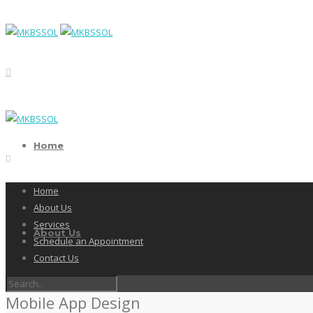
Home
Home
About Us
Services
About Us
Schedule an Appointment
Contact Us
Mobile App Design