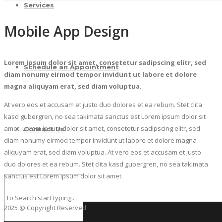
Services
Mobile App Design
Lorem ipsum dolor sit amet, consetetur sadipscing elitr, sed
Schedule an Appointment
diam nonumy eirmod tempor invidunt ut labore et dolore
magna aliquyam erat, sed diam voluptua.
At vero eos et accusam et justo duo dolores et ea rebum. Stet clita
kasd gubergren, no sea takimata sanctus est Lorem ipsum dolor sit
amet. Lorem ipsum dolor sit amet, consetetur sadipscing elitr, sed
Contact Us
diam nonumy eirmod tempor invidunt ut labore et dolore magna
aliquyam erat, sed diam voluptua. At vero eos et accusam et justo
duo dolores et ea rebum. Stet clita kasd gubergren, no sea takimata
sanctus est Lorem ipsum dolor sit amet.
2025 @ Copyright Reserved